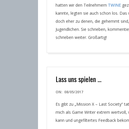
hatten wir den Teilnehmern
TWINE
geze
kannte, legten sie auch schon los. Das 
doch eher zu denen, die gehemmt sind, 
Jugendlichen. Sie schrieben, kommentiert
schrieben weiter. Großartig!
Lass uns spielen …
2017-
ON:
08/05/2017
05-
Es gibt zu „Mission X – Last Society“ tat
08
mich als Game Writer extrem wertvoll, we
kann und ungefiltertes Feedback beko