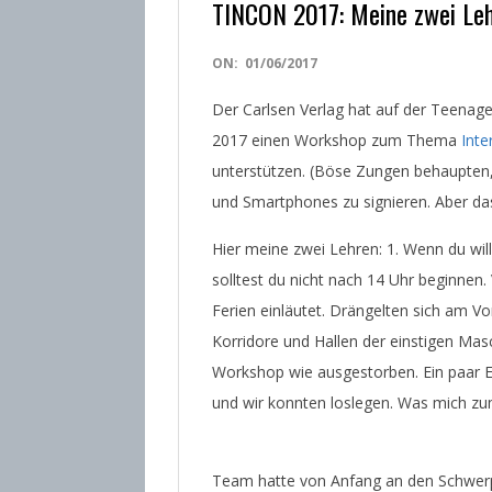
TINCON 2017: Meine zwei Le
2017-
ON:
01/06/2017
06-
Der Carlsen Verlag hat auf der Teena
01
2017 einen Workshop zum Thema
Inte
unterstützen. (Böse Zungen behaupten,
und Smartphones zu signieren. Aber das 
Hier meine zwei Lehren: 1. Wenn du will
solltest du nicht nach 14 Uhr beginnen.
Ferien einläutet. Drängelten sich am V
Korridore und Hallen der einstigen Mas
Workshop wie ausgestorben. Ein paar 
und wir konnten loslegen. Was mich zu
Team hatte von Anfang an den Schwerp