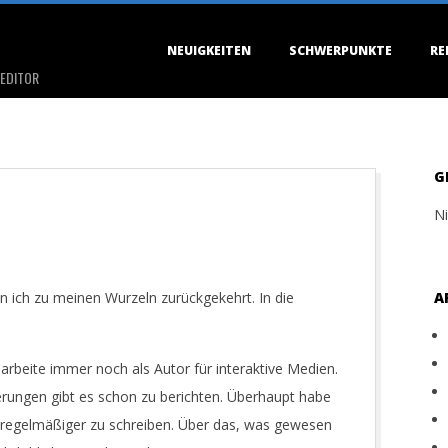
Primary
NEUIGKEITEN
SCHWERPUNKTE
RE
Navigation
 EDITOR
Menu
G
Ni
n ich zu meinen Wurzeln zurückgekehrt. In die
A
 arbeite immer noch als Autor für interaktive Medien.
erungen gibt es schon zu berichten. Überhaupt habe
 regelmäßiger zu schreiben. Über das, was gewesen