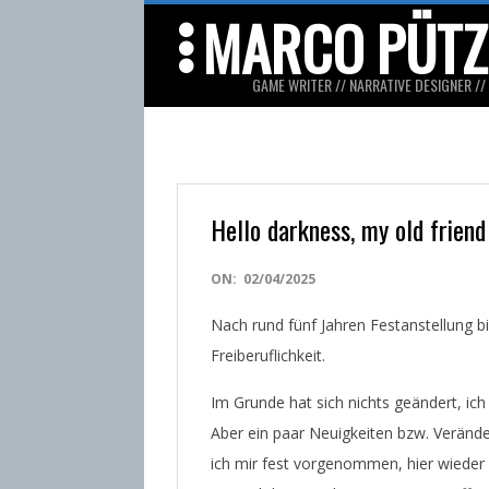
Skip
MARCO PÜTZ
to
content
GAME WRITER // NARRATIVE DESIGNER //
Hello darkness, my old friend
2025-
ON:
02/04/2025
04-
Nach rund fünf Jahren Festanstellung bi
02
Freiberuflichkeit.
Im Grunde hat sich nichts geändert, ich
Aber ein paar Neuigkeiten bzw. Veränd
ich mir fest vorgenommen, hier wieder