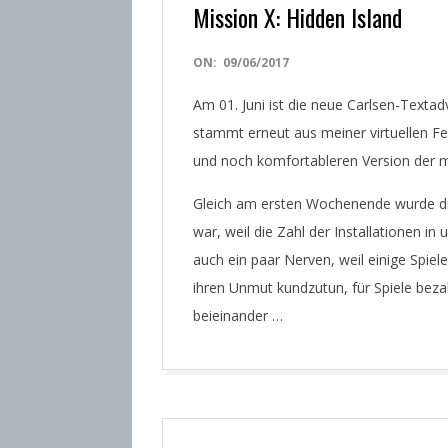
Mission X: Hidden Island
2017-
ON:
09/06/2017
06-
Am 01. Juni ist die neue Carlsen-Texta
09
stammt erneut aus meiner virtuellen Fed
und noch komfortableren Version der m
Gleich am ersten Wochenende wurde di
war, weil die Zahl der Installationen i
auch ein paar Nerven, weil einige Spie
ihren Unmut kundzutun, für Spiele bez
beieinander …