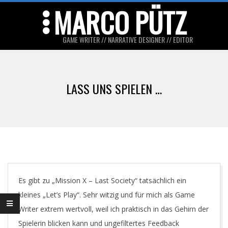
Skip
MARCO PÜTZ
to
content
GAME WRITER // NARRATIVE DESIGNER // EDITOR
Primary
Navigation
LASS UNS SPIELEN …
Menu
Es gibt zu „Mission X – Last Society“ tatsächlich ein
kleines „Let’s Play“. Sehr witzig und für mich als Game
Writer extrem wertvoll, weil ich praktisch in das Gehirn der
Spielerin blicken kann und ungefiltertes Feedback