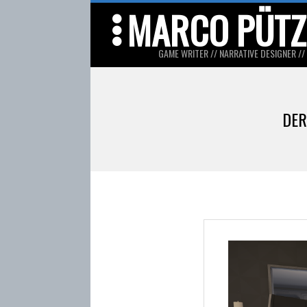
Skip
MARCO PÜTZ
to
content
GAME WRITER // NARRATIVE DESIGNER //
DER